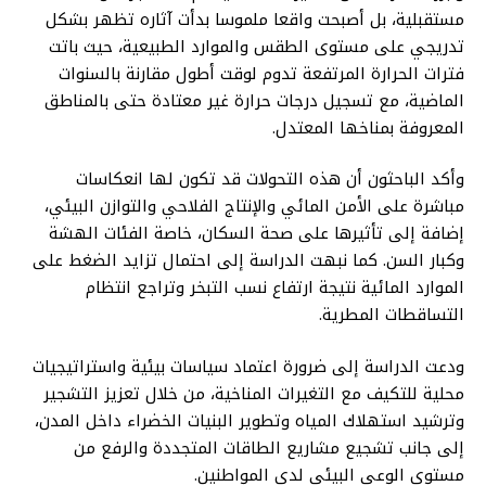
مستقبلية، بل أصبحت واقعا ملموسا بدأت آثاره تظهر بشكل
تدريجي على مستوى الطقس والموارد الطبيعية، حيث باتت
فترات الحرارة المرتفعة تدوم لوقت أطول مقارنة بالسنوات
الماضية، مع تسجيل درجات حرارة غير معتادة حتى بالمناطق
المعروفة بمناخها المعتدل.
وأكد الباحثون أن هذه التحولات قد تكون لها انعكاسات
مباشرة على الأمن المائي والإنتاج الفلاحي والتوازن البيئي،
إضافة إلى تأثيرها على صحة السكان، خاصة الفئات الهشة
وكبار السن. كما نبهت الدراسة إلى احتمال تزايد الضغط على
الموارد المائية نتيجة ارتفاع نسب التبخر وتراجع انتظام
التساقطات المطرية.
ودعت الدراسة إلى ضرورة اعتماد سياسات بيئية واستراتيجيات
محلية للتكيف مع التغيرات المناخية، من خلال تعزيز التشجير
وترشيد استهلاك المياه وتطوير البنيات الخضراء داخل المدن،
إلى جانب تشجيع مشاريع الطاقات المتجددة والرفع من
مستوى الوعي البيئي لدى المواطنين.