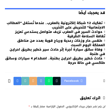
قد يعجبك أيضًا
تفكيك 12 شبكة إلكترونية بالمغرب.. عندما تُستغل “المطالب
الاجتماعية” للتحريض على التخريب
حوادث السير في المغرب نزيف متواصل يستدعي تعزيز
ثقافة السلامة الطرقية
طقس حار وزخات رعدية ورياح قوية بعدد من مناطق
المملكة اليوم السبت
وفاة سائق سيارة أجرة إثر حادث سير خطير بطريق احراين
في طنجة
حادث خطير بطريق احراين بطنجة.. اصطدام 4 سيارات وسائق
طاكسي في حالة حرجة
Facebook
اترك تعليق
لن يتم نشر عنوان بريدك الإلكتروني.
الحقول الإلزامية مشار إليها بـ
*