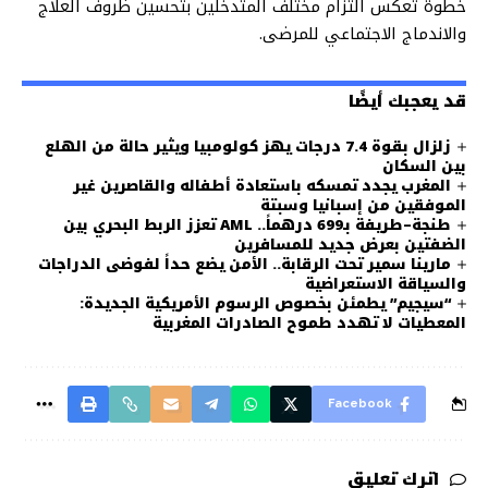
خطوة تعكس التزام مختلف المتدخلين بتحسين ظروف العلاج
والاندماج الاجتماعي للمرضى.
قد يعجبك أيضًا
زلزال بقوة 7.4 درجات يهز كولومبيا ويثير حالة من الهلع
بين السكان
المغرب يجدد تمسكه باستعادة أطفاله والقاصرين غير
الموفقين من إسبانيا وسبتة
طنجة–طريفة بـ699 درهماً.. AML تعزز الربط البحري بين
الضفتين بعرض جديد للمسافرين
مارينا سمير تحت الرقابة.. الأمن يضع حداً لفوضى الدراجات
والسياقة الاستعراضية
“سيجيم” يطمئن بخصوص الرسوم الأمريكية الجديدة:
المعطيات لا تهدد طموح الصادرات المغربية
Facebook
اترك تعليق