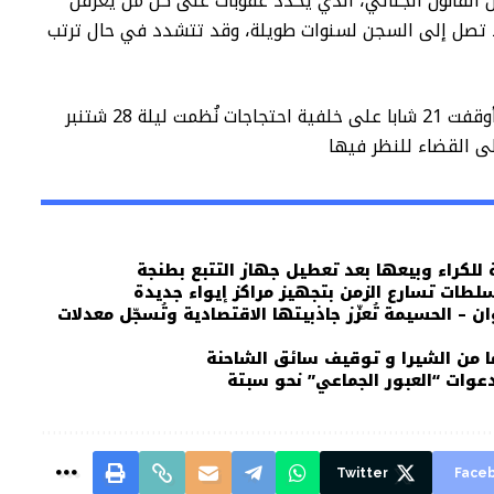
ند المتابعات إلى مقتضيات الفصل 591 من القانون الجنائي، الذي يحدد عقوبات على كل من يعرقل
 تصل إلى السجن لسنوات طويلة، وقد تتشدد في حال ترتب
وكانت مصالح الفرقة الولائية بالدار البيضاء قد أوقفت 21 شابا على خلفية احتجاجات نُظمت ليلة 28 شتنبر
للكراء وبيعها بعد تعطيل جهاز التتبع بطنجة
سلطات تسارع الزمن بتجهيز مراكز إيواء جديدة
– الحسيمة تُعزّز جاذبيتها الاقتصادية وتُسجّل معدلات
عوات “العبور الجماعي” نحو سبتة
Twitter
Face