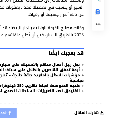
وتست
السير أو يتسبب في تعطيله عمدا، بعقوبات قد
عن ذلك أضرار جسيمة أو وفيات.
2025 بالطريق السيار، قبل أن تُحال ملفاتهم على القضاء للنظر فيها
قد يعجبك أيضًا
نجل رجل أعمال متهم بالاستيلاء على سيارة 
أزمة تدفق القاصرين بالظلال على سبتة: ال
مؤشرات الشغل بالمغرب: جهة طنجة – تطوان 
قياسية
طنجة المتوسط: إحباط تهريب 350 كيلوغراما من الشيرا و توقيف سائق الشاحنة
الفنيدق تحت التعزيزات: السلطات تتصدى لد
شارك المقال
book