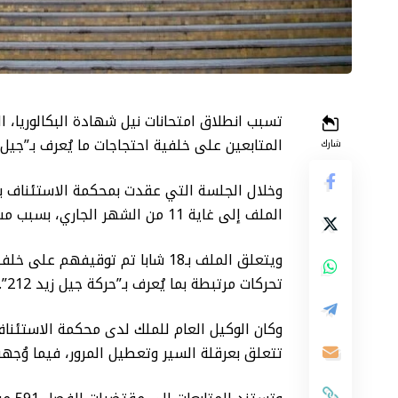
تسبب انطلاق امتحانات نيل شهادة البكالوريا،
المتابعين على خلفية احتجاجات ما يُعرف بـ”جيل زي
شارك
وخلال الجلسة التي عقدت بمحكمة الاستئناف بالد
الملف إلى غاية 11 من الشهر الجاري، بسبب مشاركة بعض المتهمين في اجتياز امتحانات البكالوريا.
ويتعلق الملف بـ18 شابا تم توقيف
تحركات مرتبطة بما يُعرف بـ”حركة جيل زيد 212”.
وكان الوكيل العام للملك لدى محكمة الاستئناف 
تتعلق بعرقلة السير وتعطيل المرور، فيما وُج