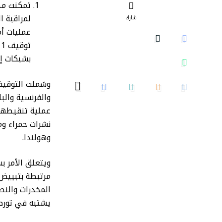
تمكنت مصا
شارك
عمليات أ
بشبكات إ
وشملت التوقيف
والفرنسية والب
عملية تنقيطهم 
نشرات حمراء وم
وهولندا.
ويتعلق الأمر 
مرتبطة بتبييض 
المخدرات والنص
يشتبه في تورطه