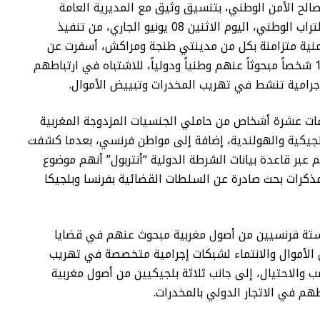
لح الأمن الوطني، بتنسيق وثيق مع المديرية العامة
لمراقبة التراب الوطني، اليوم الاثنين 08 يونيو الجاري، من تنفيذ
منية متزامنة بكل من مدينتي طنجة ومراكش، أسفرت عن
توقيف 11 شخصاً مبحوثاً عنهم وطنياً ودولياً، للاشتباه في ارتباطهم
جرامية تنشط في تهريب المخدرات وتبييض الأموال.
ات عشرة أشخاص من حاملي الجنسيات المزدوجة المغربية
لجيكية والهولندية، إضافة إلى مواطن فرنسي، بعدما كشفت
عبر قاعدة بيانات الشرطة الدولية “أنتربول” أنهم موضوع
ذكرات بحث صادرة عن السلطات القضائية بفرنسا وبلجيكا
بستة فرنسيين من أصول مغربية مبحوث عنهم في قضايا
الأموال والانتماء لشبكات إجرامية متخصصة في تهريب
ب والاحتيال، إلى جانب ثلاثة بلجيكيين من أصول مغربية
م في الاتجار الدولي بالمخدرات.