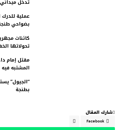
تدخل ميداني 
عملية للدرك 
بضواحي طنجة
كائنات مجهري
تحولاتها الخف
مقتل إمام داخ
المشتبه فيه
“الجيول” يست
بطنجة
شارك المقال
Facebook