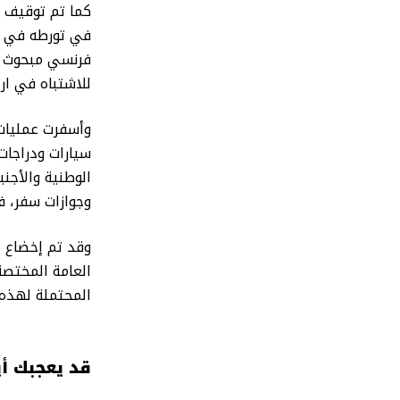
كما تم توقيف م
في تورطه في قض
فرنسي مبحوث عن
للاشتباه في ار
وأسفرت عمليات 
سيارات ودراجات 
الوطنية والأجنب
وجوازات سفر، ف
وقد تم إخضاع ا
العامة المختص
المحتملة لهذه ا
قد يعجبك أي