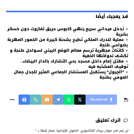
قد يعجبك أيضًا
تدخل ميداني سريع ينهي كابوس حريق تغازوت دون خسائر
بشرية
عملية للدرك الملكي تطيح بشحنة كبيرة من الخمور المهربة
بضواحي طنجة
كائنات مجهرية ترسم معالم الوضع البيئي لسواحل طنجة و
تكشف تحولاتها الخفية
مقتل إمام داخل مسجد بحي التشارك بالدار البيضاء..
توقيف المشتبه فيه
“الجيول” يستقبل المستشار الجماعي المثير للجدل جمال
العومي بطنجة
Facebook
اترك تعليق
لن يتم نشر عنوان بريدك الإلكتروني.
الحقول الإلزامية مشار إليها بـ
*