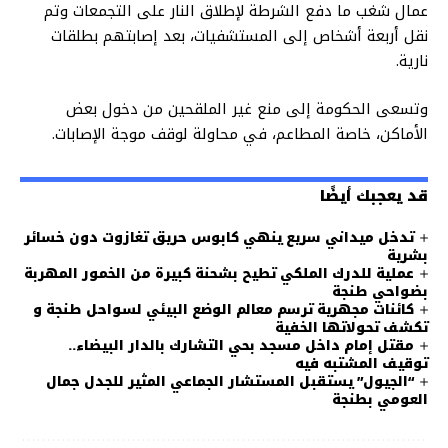
عمال شغب ما دفع الشرطة لإطلاق النار على التجمعات وتم
نقل أربعة أشخاص إلى المستشفيات، بعد إصابتهم بطلقات
نارية.
وتسعى الحكومة إلى منع غير الملقحين من دخول بعض
الأماكن، خاصة المطاعم، في محاولة لوقف موجة الإصابات.
قد يعجبك أيضًا
تدخل ميداني سريع ينهي كابوس حريق تغازوت دون خسائر
بشرية
عملية للدرك الملكي تطيح بشحنة كبيرة من الخمور المهربة
بضواحي طنجة
كائنات مجهرية ترسم معالم الوضع البيئي لسواحل طنجة و
تكشف تحولاتها الخفية
مقتل إمام داخل مسجد بحي التشارك بالدار البيضاء..
توقيف المشتبه فيه
“الجيول” يستقبل المستشار الجماعي المثير للجدل جمال
العومي بطنجة