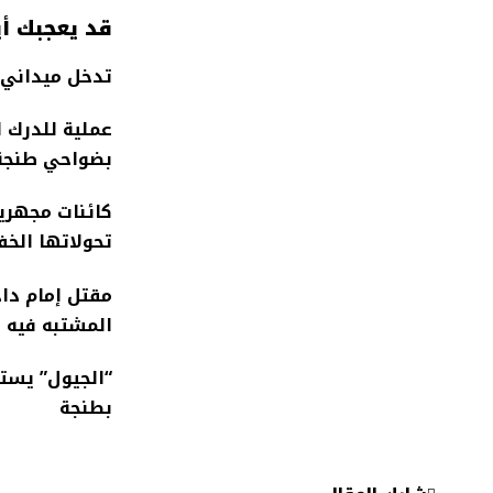
قد يعجبك أي
تدخل ميداني 
عملية للدرك 
بضواحي طنجة
كائنات مجهري
تحولاتها الخف
مقتل إمام داخ
المشتبه فيه
“الجيول” يست
بطنجة