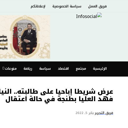
فريق العمل
سياسة الخصوصية
لإعلاناتكم
الرئيسية
مجتمع
اقتصاد
سياسة
رياضة
منوعات
عرض شريطا إباحيا على طالبته.. الني
فهد العليا بطنجة في حالة اعتقال
فريق التحرير
يناير 5, 2022