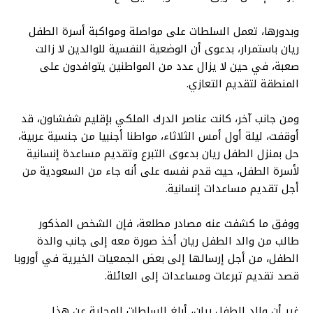
وبدورها، تعمل السلطات على مواصلة ومواكبة أسرة الطفل
ريان باستمرار، بدعوى أن الوضعية النفسية للوالدين لا زالت
صعبة، في حين لا يزال عدد من المواطنين يتوافدون على
المنطقة لتقديم التعازي.
ومن جانب آخر، كانت عناصر الدرك الملكي بإقليم شفشاون، قد
أوقفت، ليلة أول أمس الثلاثاء، مواطنا أجنبيا من جنسية عربية،
حل بمنزل الطفل ريان بدعوى التبرع وتقديم مساعدة إنسانية
لأسرة الطفل، حيث قدم نفسه على أنه جاء من السعودية من
أجل تقديم مساعدات إنسانية.
ووفق ما كشفت عنه مصادر مطلعة، فإن الشخص المذكور
طالب من والد الطفل ريان أخذ صورة معه إلى جانب والدة
الطفل، من أجل إرسالها إلى بعض الجمعيات الخيرية في أوروبا
قصد تقديم تبرعات ومساعدات إلى العائلة.
غير أن والد الطفل ريان، أبلغ السلطات المحلية عن هذا