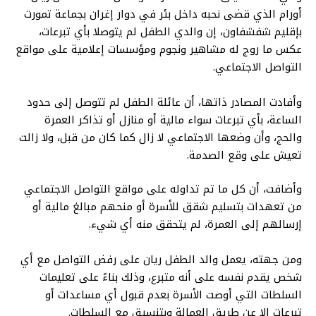
أورام الذي قضى نحبه داخل بئر في دوار إغران بجماعة تمورت
بإقليم شفشفاون، إن والدي الطفل لم يتوصلا بأي تبرعات،
عكس ما روج له مشاهير ونجوم ومؤسسات إعلامية على مواقع
التواصل الاجتماعي.
وأفادت المصادر ذاتها، أن عائلة الطفل لم تتوصل إلى حدود
الساعة، بأي تبرعات سواء مالية أو منازل أو تذاكر العمرة
والحج، وأن وضعها الاجتماعي لا زال كما كان من قبل، ولا زالت
تعيش على وقع الصدمة.
وأضافت، أن كل ما تم تداوله على مواقع التواصل الاجتماعي
من تعهدات بتسليم شقق للأسرة أو منحهم مبالغ مالية أو
إرسالهم إلى العمرة، لم يتحقق منه أي شيء.
ومن جهته، يعمل والد الطفل ريان على رفض التواصل مع أي
شخص يقدم نفسه على أنه متبرع، وذلك بناءً على تعليمات
السلطات التي أوصت الأسرة بعدم قبول أي مساعدات أو
تبرعات إلا عن طريق العمالة وبتنسيق مع السلطات.