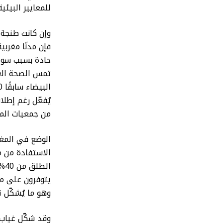
للمعايير البيئي
وإن كانت طنجة 
فإن مدنًا مغرب
حادة بسبب سوء 
تمس الصحة العا
يُفعّل رغم إطلا
من جمعيات المس
الوضع في المغر
الاستفادة من م
يتوفرون على مر
وهو ما يُشكّل ت
وقد شكّل غياب 