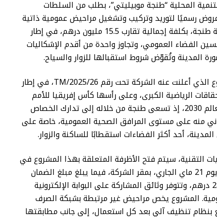
نمية المحلية “طنجة موبيليتي”، بطلب من السلطات
روض رسميًا لتوريد وتركيب وتشغيل مراحيض عمومية ذاتية
التنظيف بمدينة طنجة، بكلفة إجمالية تقارب 15.5 مليون درهم، في إطار
ين الفضاء العمومي، وتجاوز واحدة من أقدم الإشكاليات
رة المدينة وتُقوّض شروط استقبالها للزوار والسياح.
و يندرج المشروع الذي أعلنت عنه الشركة تحت رقم 26/TM/2025، في إطار
قاقات الرياضية الكبرى، وعلى رأسها كأس إفريقيا للأمم
2025 وكأس العالم 2030، إذ تسعى طنجة من خلاله إلى تدارك الخصاص
اني منه على مستوى المرافق الصحية العمومية، خاصة على
لمدينة، أحد أكثر الفضاءات استقطابًا للساكنة والزوار.
 التقنية، سيتم فتح الأظرفة المتعلقة بهذا المشروع في
جلسة عمومية يوم 21 ماي الجاري، بمقر الشركة، فيما يبلغ مبلغ الضمان
المؤقت 280.000 درهم، وتتوفر وثائق المشاركة على البوابة الإلكترونية
مية. المشروع يخص مراحيض غير مرتبطة بشبكة الصرف
 بنظام تنظيف آلي بعد كل استعمال، إلى جانب مطابقتها