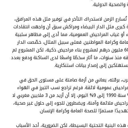
ة والصحية الدولية.
تُسارع الزمن لاستدراك التأخر في توفير مثل هذه المرافق،
ية كبرى مثل الدار البيضاء ومراكش سبق أن واجهت انتقادات
أو غياب المراحيض العمومية، مما أدى إلى مظاهر سلبية
مة وكرامة المواطنين. فعلى سبيل المثال، خصّصت الدار
البيضاء سابقًا 60 مليون درهم لمشروع بناء مراحيض ذكية، لكن المشروع لم
قه منذ سنوات، ما أثار سخطًا واسعًا لدى الساكنة ودفع بعدد
تهلكين إلى إصدار بيانات استنكارية.
ب، برمّته، يعاني من أزمة صامتة على مستوى الحق في
راحيض عمومية لائقة. فرغم تراجع نسب التبرز في الهواء
الطلق من 40% سنة 1990 إلى 9% اليوم، إلا أن أزيد من 3 ملايين مغربي لا
احيض ملائمة وآمنة، ويضطرون للجوء إلى حلول غير صحية،
هديدًا مستمرًا للصحة العامة وكرامة الإنسان.
هذه البنية التحتية البسيطة، لكن الضرورية، أحد الأسباب