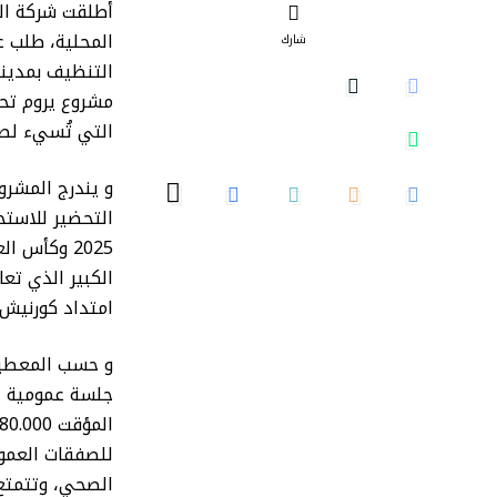
أطلقت شركة الت
المحلية، طلب ع
شارك
مشروع يروم تحس
التي تُسيء لصو
التحضير للاستح
الكبير الذي تع
امتداد كورنيش ا
و حسب المعطيات
للصفقات العمو
الصحي، وتتمتع