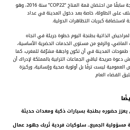
التي حرمت طنجة سابقًا من احتضان قمة المناخ “COP22” سنة 2016، وهو
ملف على الطاولة، خاصة بعد دخول المدينة في عداد
ة لاستضافة كبريات التظاهرات الدولية.
لمراحيض الذاتية بطنجة اليوم خطوة جريئة في اتجاه
الماضي، والرفع من مستوى الخدمات الحضرية الأساسية،
طموحات المدينة في أن تكون واجهة مشرّفة للمغرب. كما
ش دعوة صريحة لباقي الجماعات الترابية بالمملكة لإدراك أن
 العمومية ليست ترفًا بل أولوية صحية وإنسانية، وركيزة
يق الفضاء العام
ضًا
 يعزز حضوره بطنجة بسيارات ذكية ومعدات حديثة
 مسؤولية الجميع.. سلوكيات فردية تُربك جهود عمال