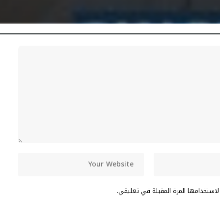
لاستخدامها المرة المقبلة في تعليقي.