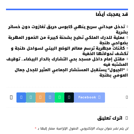
قد يعجبك أيضًا
تدخل ميداني سريع ينهي كابوس حريق تغازوت دون خسائر
بشرية
عملية للدرك الملكي تطيح بشحنة كبيرة من الخمور المهربة
بضواحي طنجة
كائنات مجهرية ترسم معالم الوضع البيئي لسواحل طنجة و
تكشف تحولاتها الخفية
مقتل إمام داخل مسجد بحي التشارك بالدار البيضاء.. توقيف
المشتبه فيه
“الجيول” يستقبل المستشار الجماعي المثير للجدل جمال
العومي بطنجة
Facebook
اترك تعليق
لن يتم نشر عنوان بريدك الإلكتروني.
الحقول الإلزامية مشار إليها بـ
*