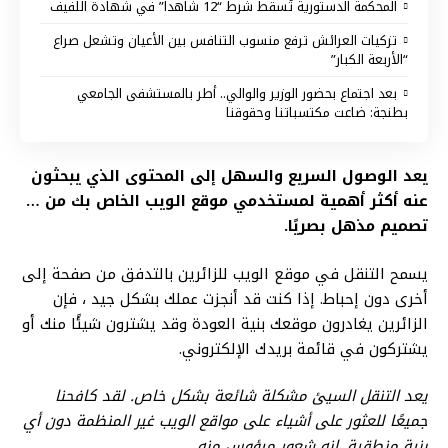
المحكمة الدستورية تُسقط شرط “12 شاهدا” في شهادة اللفيف
تزكيات العرائش ترفع منسوب التنافس بين الأعيان وتشعل صراع
“الأربعة الكبار”
بعد اجتماع بحضور الوزير والوالي.. أطر بالمستشفى الجامعي
بطنجة: ضاعت مكتسباتنا وحقوقنا
يعد الوصول السريع والسهل إلى المحتوى الذي يبحثون
عنه أكثر أهمية لمستخدمي موقع الويب الخاص بك من …
تصميم مذهل بصريًا.
يسمح التنقل في موقع الويب للزائرين بالتدفق من صفحة إلى
أخرى دون إحباط. إذا كنت قد أنجزت عملك بشكل جيد ، فإن
الزائرين يغادرون موقعك بنية العودة وقد يشترون شيئًا منك أو
يشتركون في قائمة بريدك الإلكتروني.
يعد التنقل السيئ مشكلة شائعة بشكل خاص. لقد كافحنا
جميعًا للعثور على أشياء على مواقع الويب غير المنظمة دون أي
بنية منطقية. إنه شعور ميؤوس منه.