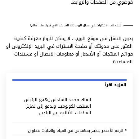
فوضوي من الصفحات والروابط.
كيف تغير الابتكارات في مجال الروبوتات الطريقة التي ندرك بها العالم؟
بدون التنقل في موقع الويب ، لا يمكن
للزوار معرفة كيفية
العثور
على مدونتك أو صفحة الاشتراك في البريد الإلكتروني أو
قوائم المنتجات أو الأسعار أو معلومات الاتصال أو مستندات
المساعدة.
المزيد اقرأ
الملك محمد السادس يهنئ الرئيس
المنتخب لكولومبيا ويدعو إلى تعزيز
العلاقات الثنائية بين البلدين
الرقم الأخضر يطيح بمهندس في المياه والغابات بتطوان