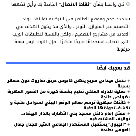
كن واضحا بشأن
“نقاط الاتصال”
الخاصة بك وأين تضعها
سيحدد حجم وموضع العناصر في التركيبة توازنها. يولد
التصميم غير المتوازن التوتر ، والذي قد يكون الهدف في
العديد من مشاريع التصميم ، ولكن بالنسبة لتطبيقات الويب
التي تتطلب استخدامًا مريحًا متكررًا ، فإن التوتر ليس سمة
مرغوبة.
قد يعجبك أيضًا
تدخل ميداني سريع ينهي كابوس حريق تغازوت دون خسائر
بشرية
عملية للدرك الملكي تطيح بشحنة كبيرة من الخمور المهربة
بضواحي طنجة
كائنات مجهرية ترسم معالم الوضع البيئي لسواحل طنجة و
تكشف تحولاتها الخفية
مقتل إمام داخل مسجد بحي التشارك بالدار البيضاء..
توقيف المشتبه فيه
“الجيول” يستقبل المستشار الجماعي المثير للجدل جمال
العومي بطنجة