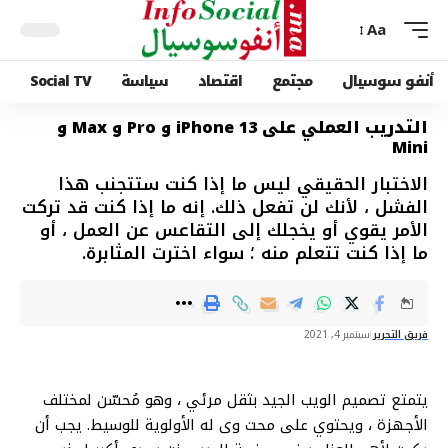
Aa
أنفو سوسيال
مجتمع
اقتصاد
سياسة
Social TV
التدريب العملي على iPhone 13 و Pro و Max و
Mini
الاختبار الحقيقي ليس ما إذا كنت ستتجنب هذا
الفشل ، لأنك لن تفعل ذلك. إنه ما إذا كنت قد تركت
الأمر يقوي أو يخجلك إلى التقاعس عن العمل ، أو
ما إذا كنت تتعلم منه ؛ سواء اخترت المثابرة.
فريق التحرير
سبتمبر 4, 2021
يتمتع تصميم الويب الجيد بثقل مرئي ، وهو
مُحسّن لمختلف
الأجهزة
، ويحتوي على محت وى له الأولوية للوسيط. يجب أن